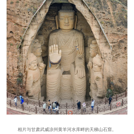
相片与甘肃武威凉州黄羊河水库畔的天梯山石窟。