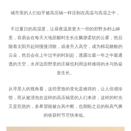
城市里的人们似乎被高压锅一样压制在高温与高湿之中，
不过夏日的高湿度，让昼夜温差更大一些的郊野乡村山林
里，容易会在每天大地苏醒时生长出飘渺柔软的云雾，然后
随着太阳升起间慢慢消散，或者升入高空，成为棉花糖般的
云朵，然后会在上午过半的时刻起，透露出最一年之中最通
透的天空，水岸边田野里的庄稼也利用这样难得的水与热奋
发生长。
从寻景人的视角看，这些景致的变化是难得的，让人倍感珍
惜，而从被浸泡在这样的高压锅里的人们来讲，这样的时光
又是煎熬的，多希望能被台风中断，也期盼之后的秋高气爽
的收获时节尽快来临。