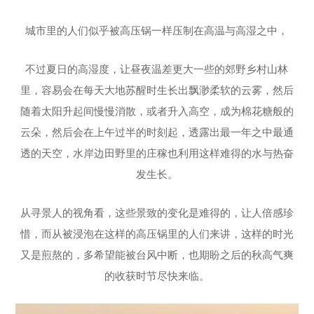
城市里的人们似乎被高压锅一样压制在高温与高湿之中，
不过夏日的高湿度，让昼夜温差更大一些的郊野乡村山林
里，容易会在每天大地苏醒时生长出飘渺柔软的云雾，然后
随着太阳升起间慢慢消散，或者升入高空，成为棉花糖般的
云朵，然后会在上午过半的时刻起，透露出最一年之中最通
透的天空，水岸边田野里的庄稼也利用这样难得的水与热奋
发生长。
从寻景人的视角看，这些景致的变化是难得的，让人倍感珍
惜，而从被浸泡在这样的高压锅里的人们来讲，这样的时光
又是煎熬的，多希望能被台风中断，也期盼之后的秋高气爽
的收获时节尽快来临。