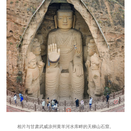
相片与甘肃武威凉州黄羊河水库畔的天梯山石窟。